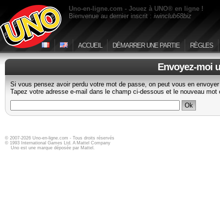
Uno-en-ligne.com - Jouez à UNO® en ligne !
Bienvenue au dernier inscrit :
iwinclub68biz
ACCUEIL
DÉMARRER UNE PARTIE
RÈGLES
Envoyez-moi u
Si vous pensez avoir perdu votre mot de passe, on peut vous en envoyer
Tapez votre adresse e-mail dans le champ ci-dessous et le nouveau mot 
© 2007-2026 Uno-en-ligne.com - Tous droits réservés
© 1993 International Games Ltd. A Mattel Company
Uno est une marque déposée par Mattel.