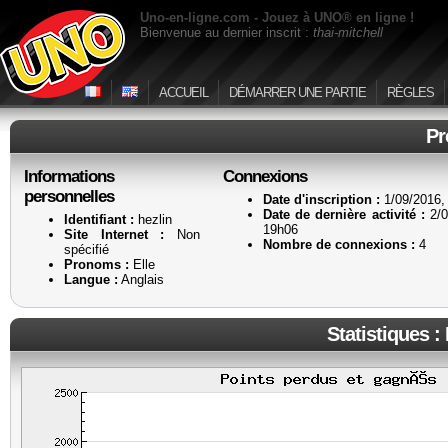
Uno-en-ligne.com - Jouez à UNO® en ligne !
Bienvenue au dernier inscrit :
thai-mitchell
ACCUEIL
DÉMARRER UNE PARTIE
RÈGLES
Pr
Informations
Connexions
personnelles
Date d'inscription :
1/09/2016,
Date de dernière activité :
2/0
Identifiant :
hezlin
19h06
Site Internet :
Non
Nombre de connexions :
4
spécifié
Pronoms :
Elle
Langue :
Anglais
Statistiques :