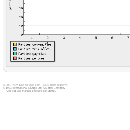
© 2007-2026 Uno-en-ligne.com - Tous droits réservés
© 1993 International Games Ltd. A Mattel Company
Uno est une marque déposée par Mattel.