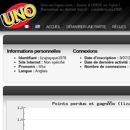
Uno-en-ligne.com - Jouez à UNO® en ligne !
Bienvenue au dernier inscrit :
creatdensuva1988
ACCUEIL
DÉMARRER UNE PARTIE
RÈGLES
Informations personnelles
Connexions
Identifiant :
lizajrayque1978
Date d'inscription :
9/07/2
Site Internet :
Non spécifié
Date de dernière activité :
Pronoms :
Il/lui
Nombre de connexions :
Langue :
Anglais