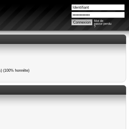
Mot de
passe perdu
?
es) (100% honnête)