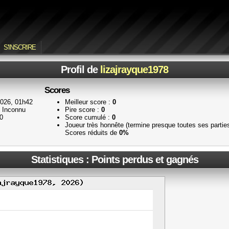
S'INSCRIRE
Profil de
lizajrayque1978
Scores
026, 01h42
Meilleur score :
0
Inconnu
Pire score :
0
0
Score cumulé :
0
Joueur très honnête (termine presque toutes ses parti
Scores réduits de
0%
Statistiques : Points perdus et gagnés