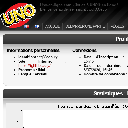
Uno-en-ligne.com - Jouez à UNO® en ligne !
Bienvenue au dernier inscrit :
bdt88uscom
ACCUEIL
DÉMARRER UNE PARTIE
RÈGLES
Profi
Informations personnelles
Connexions
Identifiant :
tg88beauty
Date d'inscription :
8
Site Internet :
16h45
https://tg88.beauty/
Date de dernière ac
Pronoms :
Il/lui
8/07/2026, 16h46
Langue :
Anglais
Nombre de connexions :
Statistiques :