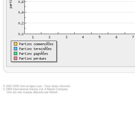
© 2007-2026 Uno-en-ligne.com - Tous droits réservés
© 1993 International Games Ltd. A Mattel Company
Uno est une marque déposée par Mattel.