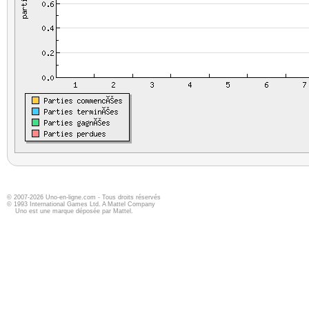
© 2007-2026 Uno-en-ligne.com - Tous droits réservés
© 1993 International Games Ltd. A Mattel Company
Uno est une marque déposée par Mattel.