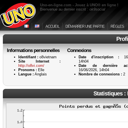
Uno-en-ligne.com - Jouez à UNO® en ligne !
Bienvenue au dernier inscrit :
ok9social
ACCUEIL
DÉMARRER UNE PARTIE
RÈGLES
Prof
Informations personnelles
Connexions
Identifiant :
o8vietnam
Date d'inscription :
16/
Site Internet :
14h04
http://o8vi.com/
Date de dernière act
Pronoms :
Elle
16/06/2026, 14h04
Langue :
Anglais
Nombre de connexions :
2
Statistiques :