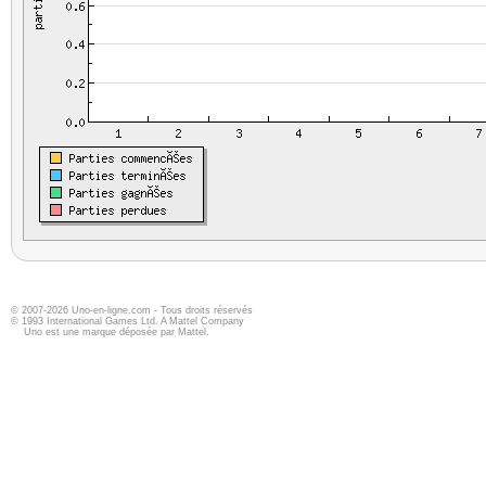
© 2007-2026 Uno-en-ligne.com - Tous droits réservés
© 1993 International Games Ltd. A Mattel Company
Uno est une marque déposée par Mattel.