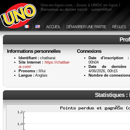
Uno-en-ligne.com - Jouez à UNO® en ligne !
Bienvenue au dernier inscrit :
sunwin68onl
ACCUEIL
DÉMARRER UNE PARTIE
RÈGLES
Prof
Informations personnelles
Connexions
Identifiant :
chatbarai
Date d'inscription :
Site Internet :
https://chatbar-
00h04
ai.com/
Date de dernière 
Pronoms :
Il/lui
4/06/2026, 00h15
Langue :
Anglais
Nombre de connexions
Statistiques :