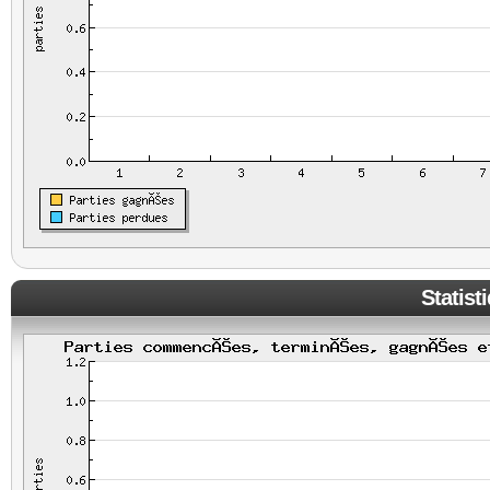
Statist