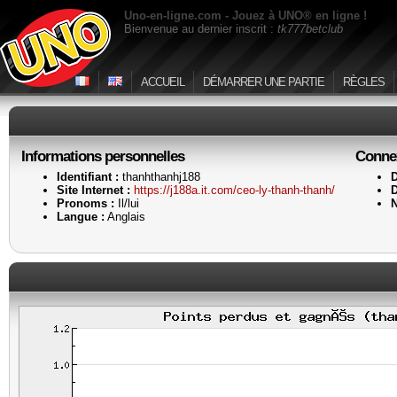
Uno-en-ligne.com - Jouez à UNO® en ligne !
Bienvenue au dernier inscrit :
tk777betclub
ACCUEIL
DÉMARRER UNE PARTIE
RÈGLES
Informations personnelles
Conne
Identifiant :
thanhthanhj188
D
Site Internet :
https://j188a.it.com/ceo-ly-thanh-thanh/
D
Pronoms :
Il/lui
N
Langue :
Anglais