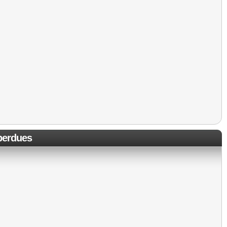
 perdues