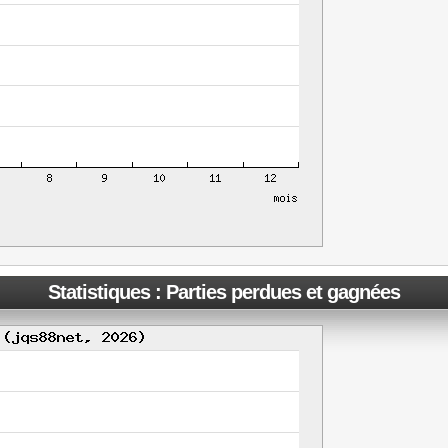
Statistiques : Parties perdues et gagnées