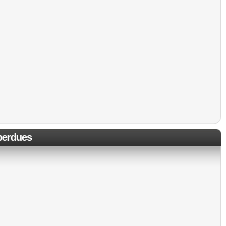
 perdues