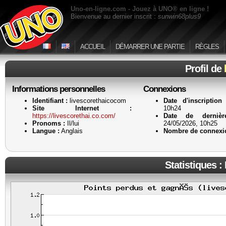
Uno-en-ligne.com - Jouez à UNO® en ligne !
Bienvenue au dernier inscrit :
sunwin68plus9
ACCUEIL
DÉMARRER UNE PARTIE
RÈGLES
Profil de
Informations personnelles
Connexions
Identifiant :
livescorethaicocom
Date d'inscription
Site Internet :
10h24
https://livescorethai.co.com/
Date de dernièr
Pronoms :
Il/lui
24/05/2026, 10h25
Langue :
Anglais
Nombre de connexi
Statistiques :