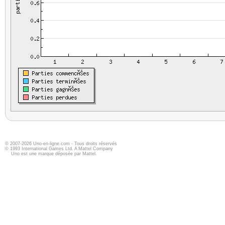
© 2007-2026 Uno-en-ligne.com - Tous droits réservés
© 1993 International Games Ltd. A Mattel Company
Uno est une marque déposée par Mattel.