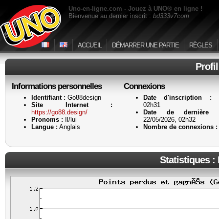
Uno-en-ligne.com - Jouez à UNO® en ligne !
Bienvenue au dernier inscrit :
bd333v7com
ACCUEIL
DÉMARRER UNE PARTIE
RÈGLES
Profi
Informations personnelles
Connexions
Identifiant :
Go88design
Date d'inscription :
22
Site Internet :
02h31
https://go88.design/
Date de dernière a
Pronoms :
Il/lui
22/05/2026, 02h32
Langue :
Anglais
Nombre de connexions :
Statistiques :