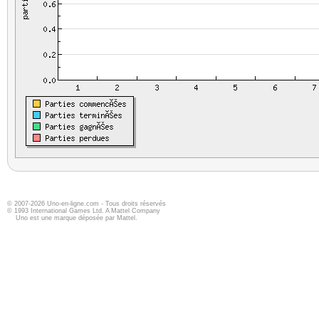
© 2007-2026 Uno-en-ligne.com - Tous droits réservés
© 1993 International Games Ltd. A Mattel Company
Uno est une marque déposée par Mattel.