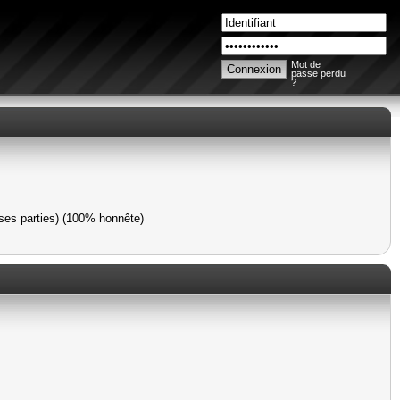
Mot de
passe perdu
?
 ses parties) (100% honnête)