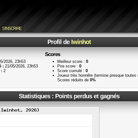
S'INSCRIRE
Profil de
Iwinhot
Scores
5/2026, 23h53
Meilleur score :
0
é :
21/05/2026, 23h53
Pire score :
0
 :
2
Score cumulé :
0
Joueur très honnête (termine presque toutes
Scores réduits de
0%
Statistiques : Points perdus et gagnés