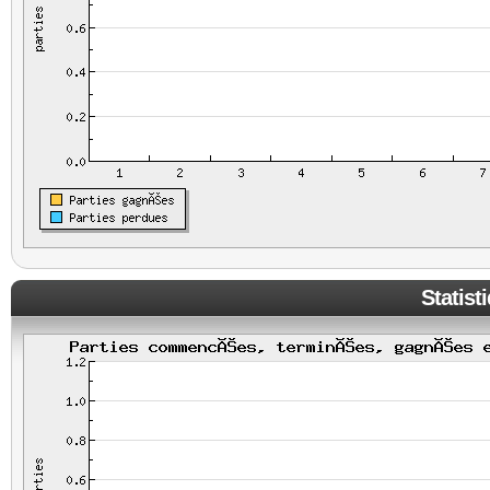
Statist