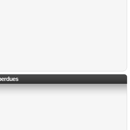
 perdues