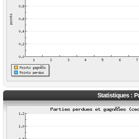
Statistiques : 