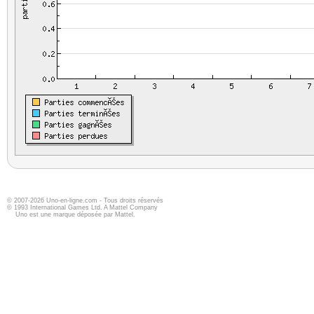
© 2007-2026 Uno-en-ligne.com - Tous droits réservés
© 1993 International Games Ltd. A Mattel Company
Uno est une marque déposée par Mattel.