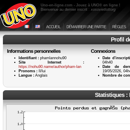
Uno-en-ligne.com - Jouez à UNO® en ligne !
Bienvenue au dernier inscrit :
xosovietlottorg
ACCUEIL
DÉMARRER UNE PARTIE
RÈGLES
Profil 
Informations personnelles
Connexions
Identifiant :
phamlannohu90
Date d'inscript
Site Internet :
04h40
https://nohu90.name/author/pham-lan
Date de dern
Pronoms :
Il/lui
19/05/2026, 04h
Langue :
Anglais
Nombre de con
Statistiques :