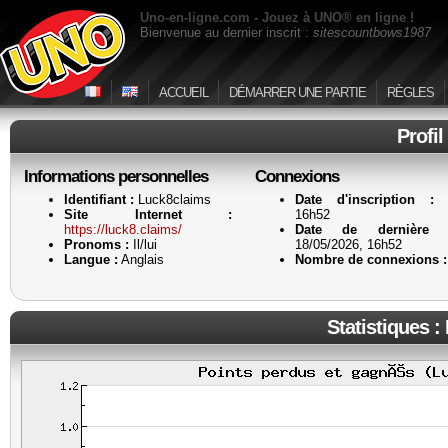
Uno-en-ligne.com - Jouez à UNO® en ligne !
Bienvenue au dernier inscrit :
sitescountbows1987
ACCUEIL
DÉMARRER UNE PARTIE
RÈGLES
Profi
Informations personnelles
Connexions
Identifiant :
Luck8claims
Date d'inscription :
1
Site Internet :
16h52
https://luck8.claims/
Date de dernière a
Pronoms :
Il/lui
18/05/2026, 16h52
Langue :
Anglais
Nombre de connexions :
Statistiques :