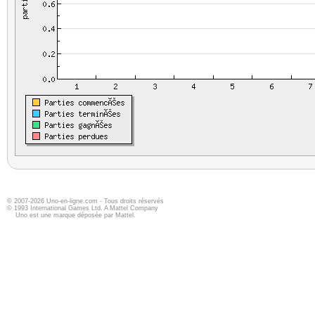
© 2007-2026 Uno-en-ligne.com - Tous droits réservés
© 1993 International Games Ltd. A Mattel Company
Uno est une marque déposée par Mattel.