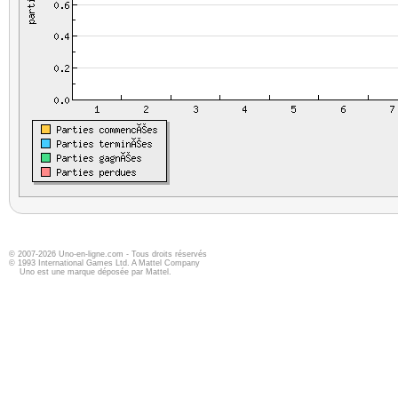
© 2007-2026 Uno-en-ligne.com - Tous droits réservés
© 1993 International Games Ltd. A Mattel Company
Uno est une marque déposée par Mattel.