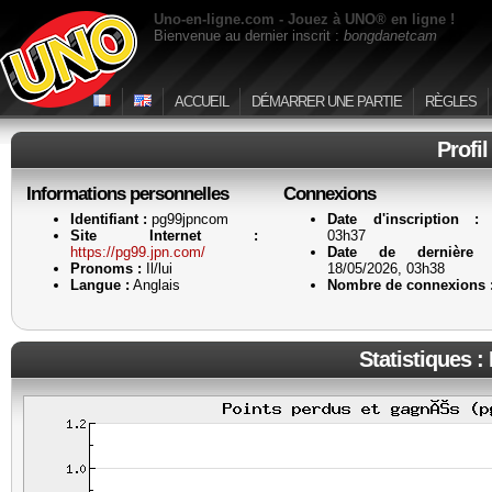
Uno-en-ligne.com - Jouez à UNO® en ligne !
Bienvenue au dernier inscrit :
bongdanetcam
ACCUEIL
DÉMARRER UNE PARTIE
RÈGLES
Profi
Informations personnelles
Connexions
Identifiant :
pg99jpncom
Date d'inscription :
1
Site Internet :
03h37
https://pg99.jpn.com/
Date de dernière a
Pronoms :
Il/lui
18/05/2026, 03h38
Langue :
Anglais
Nombre de connexions 
Statistiques :