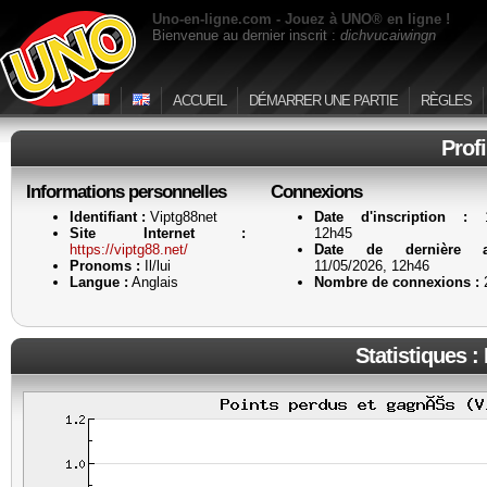
Uno-en-ligne.com - Jouez à UNO® en ligne !
Bienvenue au dernier inscrit :
dichvucaiwingn
ACCUEIL
DÉMARRER UNE PARTIE
RÈGLES
Prof
Informations personnelles
Connexions
Identifiant :
Viptg88net
Date d'inscription :
11
Site Internet :
12h45
https://viptg88.net/
Date de dernière ac
Pronoms :
Il/lui
11/05/2026, 12h46
Langue :
Anglais
Nombre de connexions :
Statistiques :