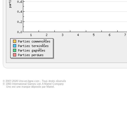
© 2007-2026 Uno-en-ligne.com - Tous droits réservés
© 1993 International Games Ltd. A Mattel Company
Uno est une marque déposée par Mattel.