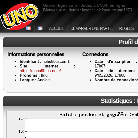
Uno-en-ligne.com - Jouez à UNO® en ligne !
Bienvenue au dernier inscrit :
nickdobugsunb1973
ACCUEIL
DÉMARRER UNE PARTIE
RÈGLES
Profil 
Informations personnelles
Connexions
Identifiant :
nohu90uscom1
Date d'inscription :
Site Internet :
17h07
https://nohu90.us.com/
Date de dernière 
Pronoms :
Il/lui
9/05/2026, 17h08
Langue :
Anglais
Nombre de connexions
Statistiques :