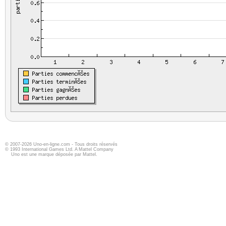
© 2007-2026 Uno-en-ligne.com - Tous droits réservés
© 1993 International Games Ltd. A Mattel Company
Uno est une marque déposée par Mattel.