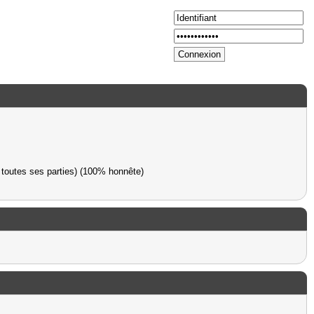
Mot de
passe perdu
?
 toutes ses parties) (100% honnête)