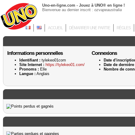
Uno-en-ligne.com - Jouez à UNO® en ligne !
Bienvenue au dernier inscrit :
ozvapeaustralia
ACCUEIL
DÉMARRER UNE PARTIE
RÈGLES
Informations personnelles
Connexions
Identifiant :
tylekeo01com
Date d'inscriptio
Site Internet :
https://tylekeo01.com/
Date de dernière 
Pronoms :
Elle
Nombre de conne
Langue :
Anglais