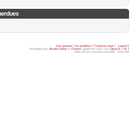
 perdues
Une question ? Un problème ? Contactez-nous !
-
Logout.fr
Développé pour
Mozilla Firefox
et
Chrome
, également testé sous
Opera 9
et
IE 7
Taille d'écran minimale conseillée : 1024x768