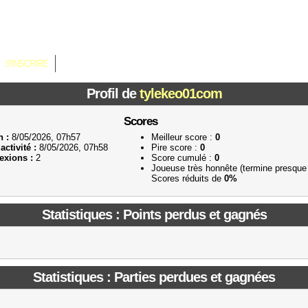
S'INSCRIRE
Profil de
tylekeo01com
Scores
n :
8/05/2026, 07h57
Meilleur score :
0
activité :
8/05/2026, 07h58
Pire score :
0
xions :
2
Score cumulé :
0
Joueuse très honnête (termine presque
Scores réduits de
0%
Statistiques : Points perdus et gagnés
Statistiques : Parties perdues et gagnées