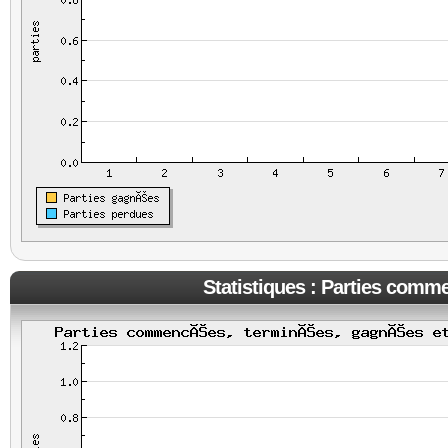
Statistiques : Parties comm