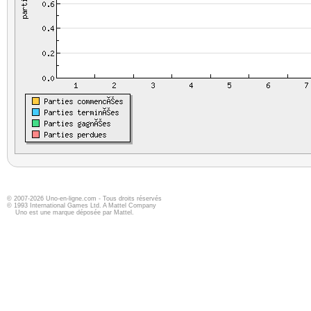
© 2007-2026 Uno-en-ligne.com - Tous droits réservés
© 1993 International Games Ltd. A Mattel Company
Uno est une marque déposée par Mattel.