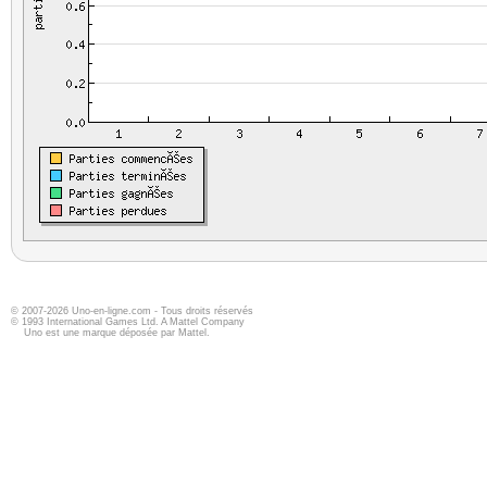
© 2007-2026 Uno-en-ligne.com - Tous droits réservés
© 1993 International Games Ltd. A Mattel Company
Uno est une marque déposée par Mattel.