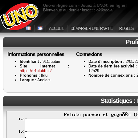
Uno-en-ligne.com - Jouez à UNO® en ligne !
Bienvenue au dernier inscrit :
ok9social
ACCUEIL
DÉMARRER UNE PARTIE
RÈGLES
Prof
Informations personnelles
Connexions
Identifiant :
91Clubbin
Date d'inscription :
2/05/2
Site Internet :
Date de dernière activité :
https://91clubb.in/
12h29
Pronoms :
Il/lui
Nombre de connexions :
Langue :
Anglais
Statistiques :