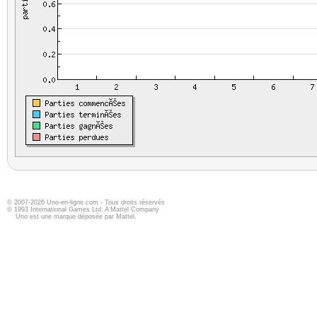
© 2007-2026 Uno-en-ligne.com - Tous droits réservés
© 1993 International Games Ltd. A Mattel Company
Uno est une marque déposée par Mattel.