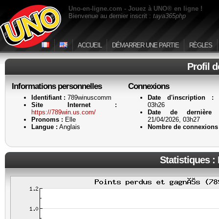
Uno-en-ligne.com - Jouez à UNO® en ligne !
Bienvenue au dernier inscrit :
taya365php
ACCUEIL
DÉMARRER UNE PARTIE
RÈGLES
Profil 
Informations personnelles
Connexions
Identifiant :
789winuscomm
Date d'inscription :
2
Site Internet :
03h26
https://789win.us.com/
Date de dernière a
Pronoms :
Elle
21/04/2026, 03h27
Langue :
Anglais
Nombre de connexions 
Statistiques :