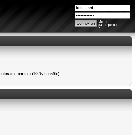
Mot de
passe perdu
?
toutes ses parties) (100% honnête)