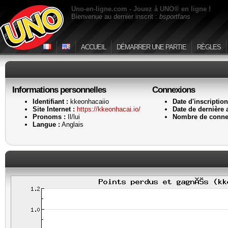
Uno-en-ligne.com - Jouez à UNO® en ligne !
Bienvenue au dernier inscrit :
bsportfans
ACCUEIL
DÉMARRER UNE PARTIE
RÈGLES
Informations personnelles
Connexions
Identifiant :
kkeonhacaiio
Date d'inscription
Site Internet :
https://kkeonhacai.io/
Date de dernière a
Pronoms :
Il/lui
Nombre de conne
Langue :
Anglais