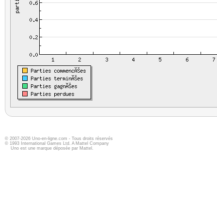
© 2007-2026 Uno-en-ligne.com - Tous droits réservés
© 1993 International Games Ltd. A Mattel Company
Uno est une marque déposée par Mattel.