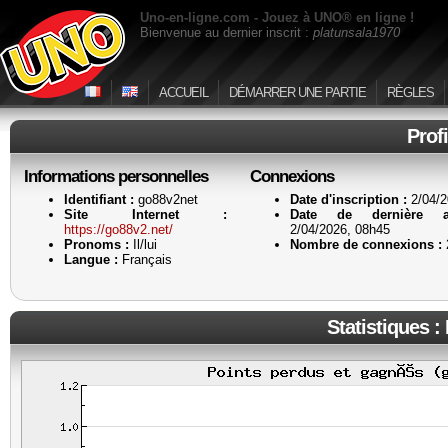
Uno-en-ligne.com - Jouez à UNO® en ligne !
Bienvenue au dernier inscrit :
platunsala1970
ACCUEIL
DÉMARRER UNE PARTIE
RÈGLES
Prof
Informations personnelles
Connexions
Identifiant :
go88v2net
Date d'inscription :
2/04/2
Site Internet :
Date de dernière ac
https://go88v2.net/
2/04/2026, 08h45
Pronoms :
Il/lui
Nombre de connexions :
Langue :
Français
Statistiques :