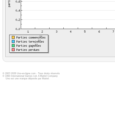
© 2007-2026 Uno-en-ligne.com - Tous droits réservés
© 1993 International Games Ltd. A Mattel Company
Uno est une marque déposée par Mattel.