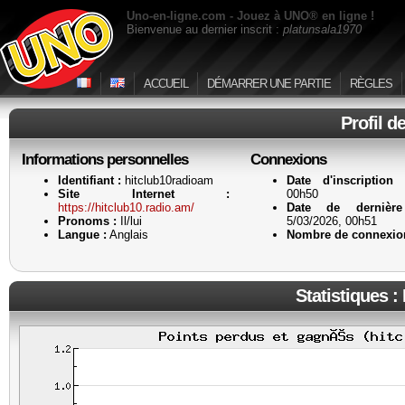
Uno-en-ligne.com - Jouez à UNO® en ligne !
Bienvenue au dernier inscrit :
platunsala1970
ACCUEIL
DÉMARRER UNE PARTIE
RÈGLES
Profil d
Informations personnelles
Connexions
Identifiant :
hitclub10radioam
Date d'inscription 
Site Internet :
00h50
https://hitclub10.radio.am/
Date de dernière
Pronoms :
Il/lui
5/03/2026, 00h51
Langue :
Anglais
Nombre de connexio
Statistiques :