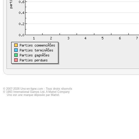
© 2007-2026 Uno-en-ligne.com - Tous droits réservés
© 1993 International Games Ltd. A Mattel Company
Uno est une marque déposée par Mattel.