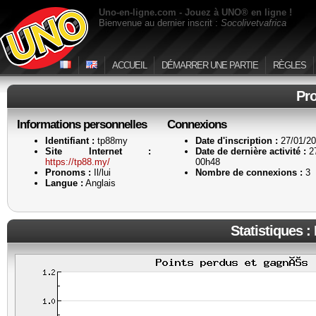
Uno-en-ligne.com - Jouez à UNO® en ligne !
Bienvenue au dernier inscrit :
Socolivetvafrica
ACCUEIL
DÉMARRER UNE PARTIE
RÈGLES
Pro
Informations personnelles
Connexions
Identifiant :
tp88my
Date d'inscription :
27/01/20
Site Internet :
Date de dernière activité :
27
https://tp88.my/
00h48
Pronoms :
Il/lui
Nombre de connexions :
3
Langue :
Anglais
Statistiques :