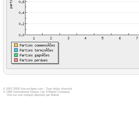
© 2007-2026 Uno-en-ligne.com - Tous droits réservés
© 1993 International Games Ltd. A Mattel Company
Uno est une marque déposée par Mattel.