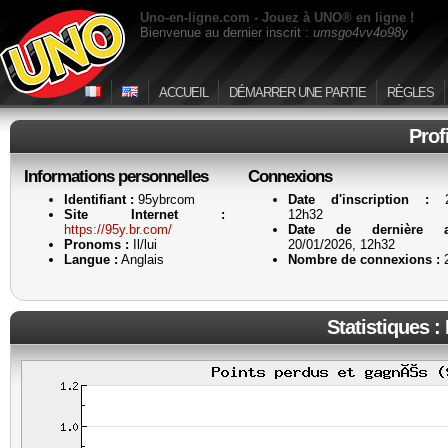
Uno-en-ligne.com - Jouez à UNO® en ligne !
Bienvenue au dernier inscrit :
umsgo4vv4o98y
ACCUEIL
DÉMARRER UNE PARTIE
RÈGLES
Prof
Informations personnelles
Connexions
Identifiant :
95ybrcom
Date d'inscription :
20
Site Internet :
12h32
https://95y.br.com/
Date de dernière ac
Pronoms :
Il/lui
20/01/2026, 12h32
Langue :
Anglais
Nombre de connexions :
Statistiques :