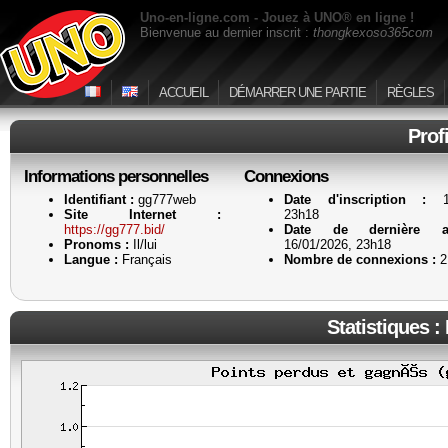
Uno-en-ligne.com - Jouez à UNO® en ligne !
Bienvenue au dernier inscrit :
thongkexoso365com
ACCUEIL
DÉMARRER UNE PARTIE
RÈGLES
Prof
Informations personnelles
Connexions
Identifiant :
gg777web
Date d'inscription :
16
Site Internet :
23h18
https://gg777.bid/
Date de dernière ac
Pronoms :
Il/lui
16/01/2026, 23h18
Langue :
Français
Nombre de connexions :
2
Statistiques :