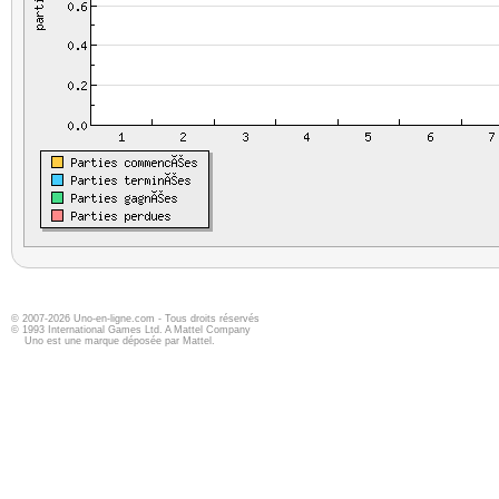
© 2007-2026 Uno-en-ligne.com - Tous droits réservés
© 1993 International Games Ltd. A Mattel Company
Uno est une marque déposée par Mattel.