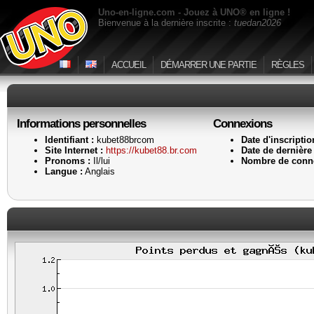
Uno-en-ligne.com - Jouez à UNO® en ligne !
Bienvenue à la dernière inscrite :
tuedan2026
ACCUEIL
DÉMARRER UNE PARTIE
RÈGLES
Informations personnelles
Connexions
Identifiant :
kubet88brcom
Date d'inscriptio
Site Internet :
https://kubet88.br.com
Date de dernière 
Pronoms :
Il/lui
Nombre de conne
Langue :
Anglais