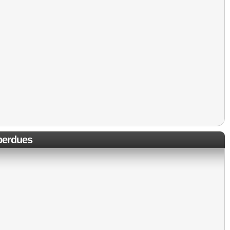
 perdues