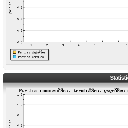
Statist