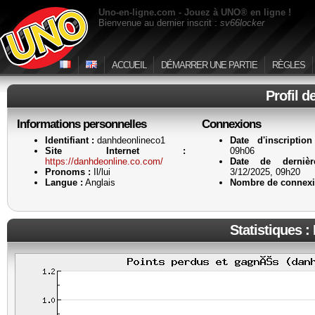
Uno-en-ligne.com - Jouez à UNO® en ligne !
Bienvenue au dernier inscrit :
sv66locker
ACCUEIL
DÉMARRER UNE PARTIE
RÈGLES
Profil d
Informations personnelles
Connexions
Identifiant :
danhdeonlineco1
Date d'inscription
Site Internet :
09h06
https://danhdeonline.co.com/
Date de dernièr
Pronoms :
Il/lui
3/12/2025, 09h20
Langue :
Anglais
Nombre de connexi
Statistiques :