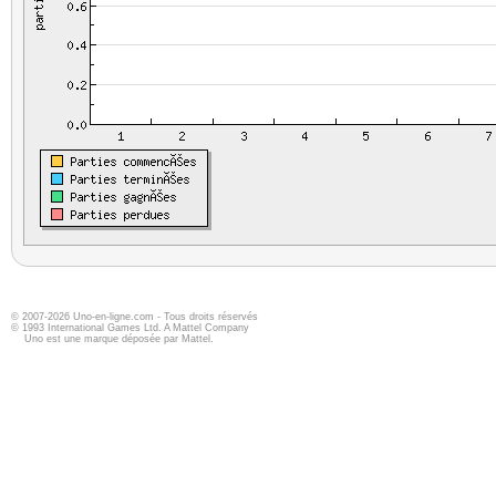
© 2007-2026 Uno-en-ligne.com - Tous droits réservés
© 1993 International Games Ltd. A Mattel Company
Uno est une marque déposée par Mattel.