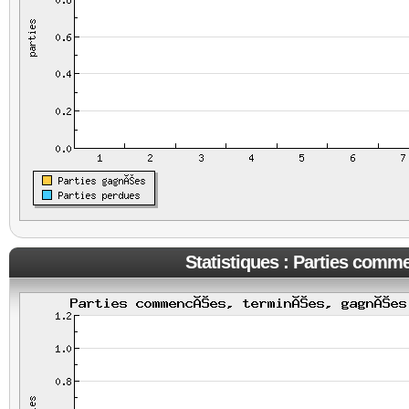
Statistiques : Parties comm