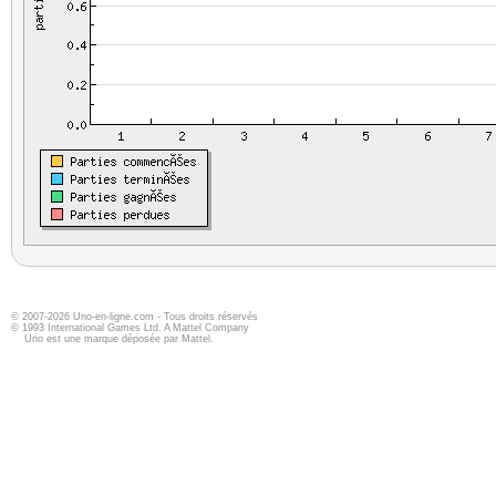
© 2007-2026 Uno-en-ligne.com - Tous droits réservés
© 1993 International Games Ltd. A Mattel Company
Uno est une marque déposée par Mattel.