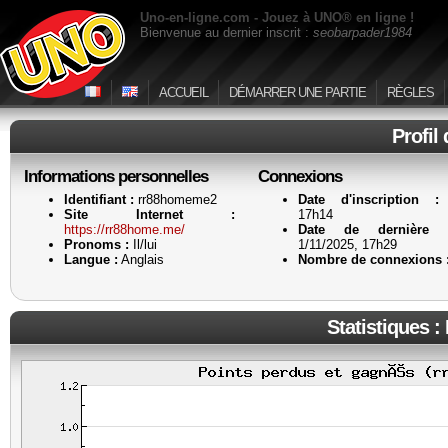
Uno-en-ligne.com - Jouez à UNO® en ligne !
Bienvenue au dernier inscrit :
seobarpader1984
ACCUEIL
DÉMARRER UNE PARTIE
RÈGLES
Profil
Informations personnelles
Connexions
Identifiant :
rr88homeme2
Date d'inscription :
1
Site Internet :
17h14
https://rr88home.me/
Date de dernière a
Pronoms :
Il/lui
1/11/2025, 17h29
Langue :
Anglais
Nombre de connexions 
Statistiques :