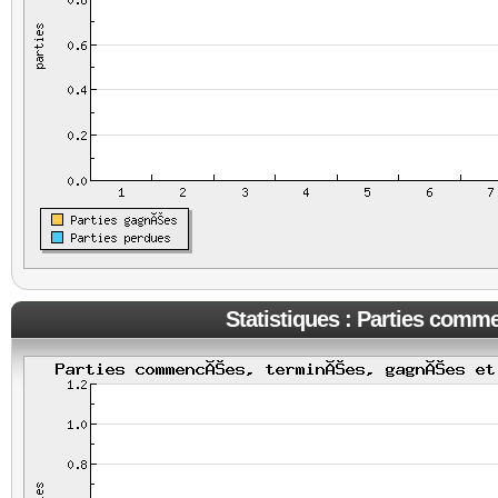
Statistiques : Parties comm