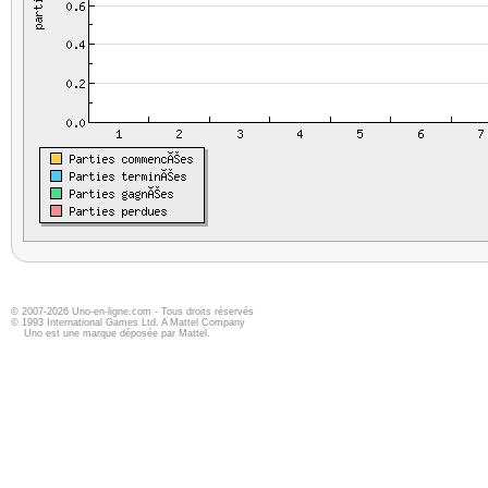
© 2007-2026 Uno-en-ligne.com - Tous droits réservés
© 1993 International Games Ltd. A Mattel Company
Uno est une marque déposée par Mattel.