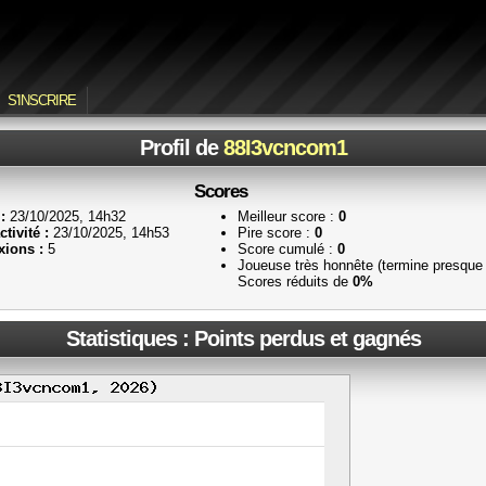
S'INSCRIRE
Profil de
88I3vcncom1
Scores
:
23/10/2025, 14h32
Meilleur score :
0
tivité :
23/10/2025, 14h53
Pire score :
0
ions :
5
Score cumulé :
0
Joueuse très honnête (termine presque 
Scores réduits de
0%
Statistiques : Points perdus et gagnés