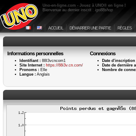
Uno-en-ligne.com - Jouez à UNO® en ligne !
Bienvenue au dernier inscrit :
igo88shop
ACCUEIL
DÉMARRER UNE PARTIE
RÈGLES
Informations personnelles
Connexions
Identifiant :
88I3vcncom1
Date d'inscription 
Site Internet :
https://88i3v.cn.com/
Date de dernière ac
Pronoms :
Elle
Nombre de connex
Langue :
Anglais