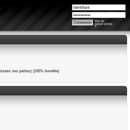
Mot de
passe perdu
?
toutes ses parties) (100% honnête)