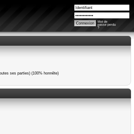
Mot de
passe perdu
?
outes ses parties) (100% honnête)