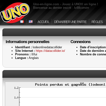
Uno-en-ligne.com - Jouez à UNO® en ligne !
Bienvenue au dernier inscrit :
lv88comim
ACCUEIL
DÉMARRER UNE PARTIE
RÈGLES
Informations personnelles
Connexions
Identifiant :
lodeonlinedatacollider
Date d'inscription
Site Internet :
https://datacollider.io/
Date de dernière a
Pronoms :
Il/lui
Nombre de conne
Langue :
Anglais