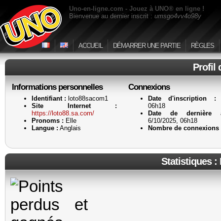
Uno-en-ligne.com - Jouez à UNO® en ligne !
Bienvenue au dernier inscrit :
umsgo4vv4o98y
ACCUEIL
DÉMARRER UNE PARTIE
RÈGLES
Profil
Informations personnelles
Connexions
Identifiant :
loto88sacom1
Date d'inscription :
6
Site Internet :
06h18
https://loto88.sa.com/
Date de dernière a
Pronoms :
Elle
6/10/2025, 06h18
Langue :
Anglais
Nombre de connexions 
Statistiques :