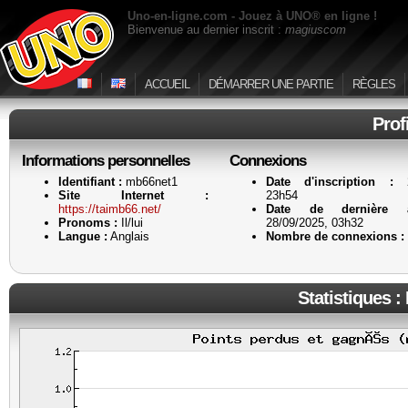
Uno-en-ligne.com - Jouez à UNO® en ligne !
Bienvenue au dernier inscrit :
magiuscom
ACCUEIL
DÉMARRER UNE PARTIE
RÈGLES
Prof
Informations personnelles
Connexions
Identifiant :
mb66net1
Date d'inscription :
27
Site Internet :
23h54
https://taimb66.net/
Date de dernière a
Pronoms :
Il/lui
28/09/2025, 03h32
Langue :
Anglais
Nombre de connexions :
Statistiques :