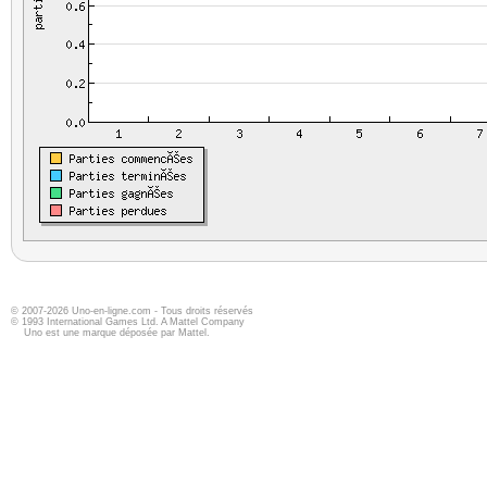
© 2007-2026 Uno-en-ligne.com - Tous droits réservés
© 1993 International Games Ltd. A Mattel Company
Uno est une marque déposée par Mattel.