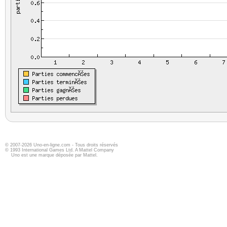
© 2007-2026 Uno-en-ligne.com - Tous droits réservés
© 1993 International Games Ltd. A Mattel Company
Uno est une marque déposée par Mattel.