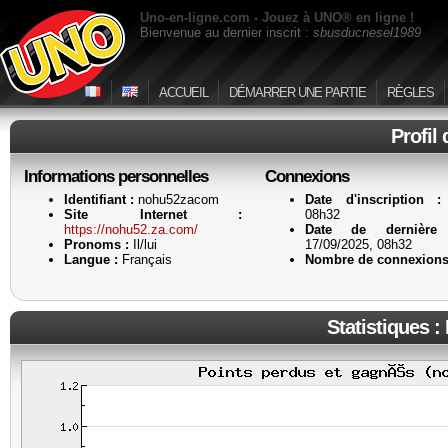
Uno-en-ligne.com - Jouez à UNO® en ligne !
Bienvenue au dernier inscrit :
sbusducnesel1989
ACCUEIL
DÉMARRER UNE PARTIE
RÈGLES
Profil
Informations personnelles
Connexions
Identifiant :
nohu52zacom
Date d'inscription :
Site Internet :
08h32
https://nohu52.za.com/
Date de dernière 
Pronoms :
Il/lui
17/09/2025, 08h32
Langue :
Français
Nombre de connexions
Statistiques :