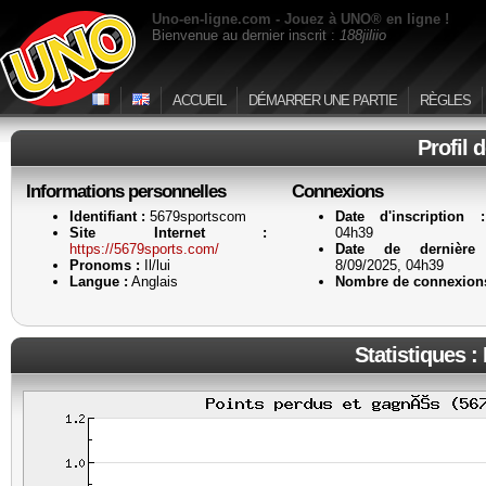
Uno-en-ligne.com - Jouez à UNO® en ligne !
Bienvenue au dernier inscrit :
188jiliio
ACCUEIL
DÉMARRER UNE PARTIE
RÈGLES
Profil 
Informations personnelles
Connexions
Identifiant :
5679sportscom
Date d'inscription :
Site Internet :
04h39
https://5679sports.com/
Date de dernière 
Pronoms :
Il/lui
8/09/2025, 04h39
Langue :
Anglais
Nombre de connexions
Statistiques :