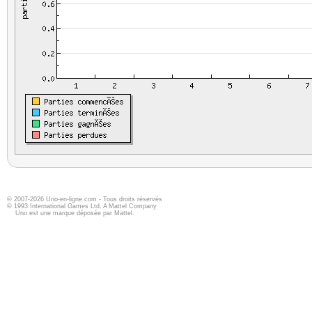
© 2007-2026 Uno-en-ligne.com - Tous droits réservés
© 1993 International Games Ltd. A Mattel Company
Uno est une marque déposée par Mattel.