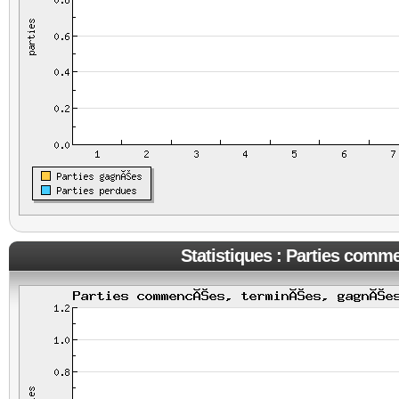
Statistiques : Parties comm