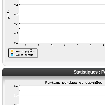
Statistiques : 