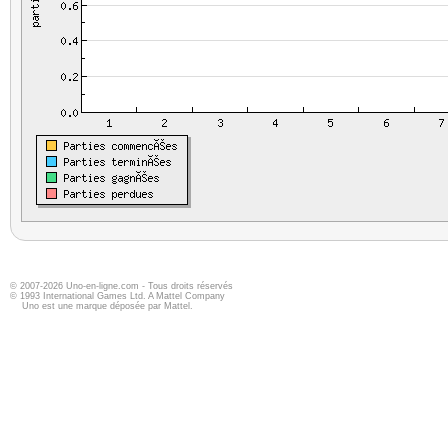
© 2007-2026 Uno-en-ligne.com - Tous droits réservés
© 1993 International Games Ltd. A Mattel Company
Uno est une marque déposée par Mattel.