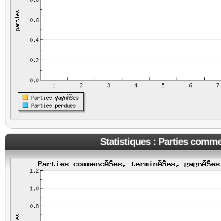
Statistiques : Parties comm