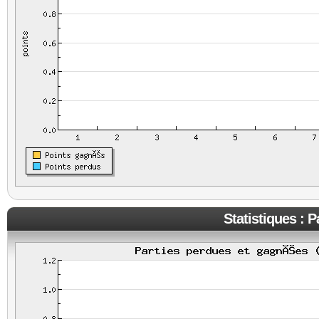
Statistiques : 