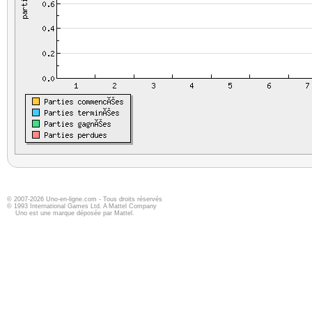
© 2007-2026 Uno-en-ligne.com - Tous droits réservés
© 1993 International Games Ltd. A Mattel Company
Uno est une marque déposée par Mattel.