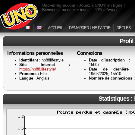
Uno-en-ligne.com - Jouez à UNO® en ligne !
Bienvenue au dernier inscrit :
90Phuttvsnet
ACCUEIL
DÉMARRER UNE PARTIE
RÈGLES
Profi
Informations personnelles
Connexions
Identifiant :
hb88lifestyle
Date d'inscription :
19
Site Internet :
15h07
https://hb88.lifestyle/
Date de dernière a
Pronoms :
Elle
19/08/2025, 15h10
Langue :
Anglais
Nombre de connexions :
Statistiques :