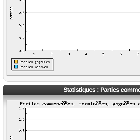
Statistiques : Parties comm