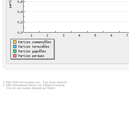
© 2007-2026 Uno-en-ligne.com - Tous droits réservés
© 1993 International Games Ltd. A Mattel Company
Uno est une marque déposée par Mattel.