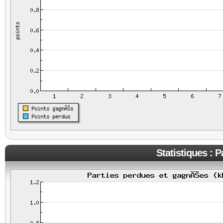
Statistiques : 