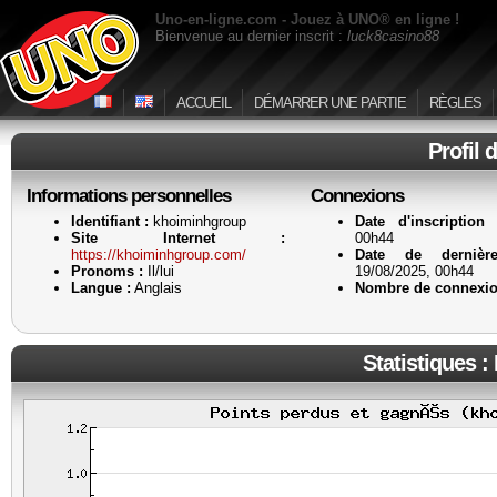
Uno-en-ligne.com - Jouez à UNO® en ligne !
Bienvenue au dernier inscrit :
luck8casino88
ACCUEIL
DÉMARRER UNE PARTIE
RÈGLES
Profil 
Informations personnelles
Connexions
Identifiant :
khoiminhgroup
Date d'inscription 
Site Internet :
00h44
https://khoiminhgroup.com/
Date de dernière
Pronoms :
Il/lui
19/08/2025, 00h44
Langue :
Anglais
Nombre de connexio
Statistiques :