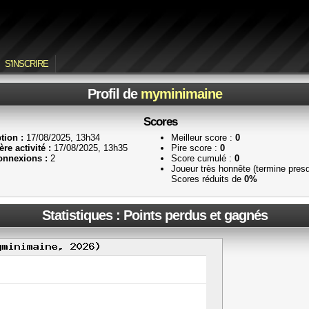
S'INSCRIRE
Profil de
myminimaine
Scores
tion :
17/08/2025, 13h34
Meilleur score :
0
re activité :
17/08/2025, 13h35
Pire score :
0
nnexions :
2
Score cumulé :
0
Joueur très honnête (termine pres
Scores réduits de
0%
Statistiques : Points perdus et gagnés