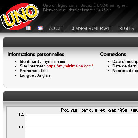
Uno-en-ligne.com - Jouez à UNO® en ligne !
Bienvenue au dernier inscrit :
Ku11icu
ACCUEIL
DÉMARRER UNE PARTIE
RÈGLES
Informations personnelles
Connexions
Identifiant :
myminimaine
Date d'inscrip
Site Internet :
https://myminimaine.com/
Date de derniè
Pronoms :
Il/lui
Nombre de co
Langue :
Anglais