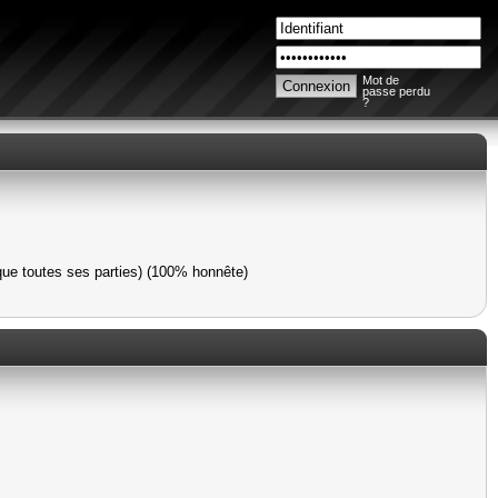
Mot de
passe perdu
?
que toutes ses parties) (100% honnête)