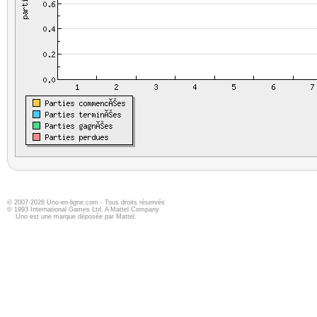
© 2007-2026 Uno-en-ligne.com - Tous droits réservés
© 1993 International Games Ltd. A Mattel Company
Uno est une marque déposée par Mattel.