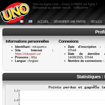
Uno-en-ligne.com - Jouez à UNO® en ligne !
Bienvenue au dernier inscrit :
lv88comim
ACCUEIL
DÉMARRER UNE PARTIE
RÈGLES
Prof
Informations personnelles
Connexions
Identifiant :
mksportcx
Date d'inscription :
14
Site Internet :
07h44
https://mksport.cx/
Date de dernière ac
Pronoms :
Il/lui
14/08/2025, 07h44
Langue :
Anglais
Nombre de connexions :
Statistiques :