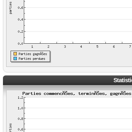
Statist