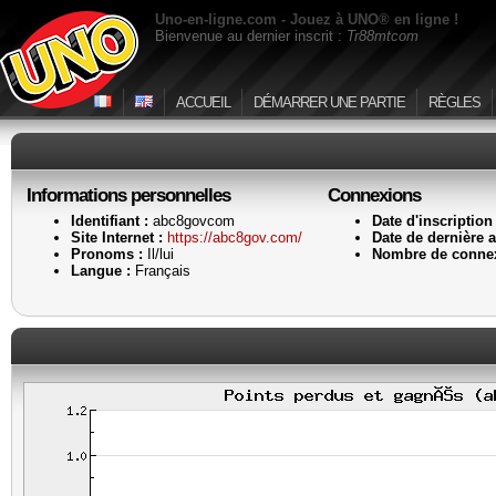
Uno-en-ligne.com - Jouez à UNO® en ligne !
Bienvenue au dernier inscrit :
Tr88mtcom
ACCUEIL
DÉMARRER UNE PARTIE
RÈGLES
Informations personnelles
Connexions
Identifiant :
abc8govcom
Date d'inscription 
Site Internet :
https://abc8gov.com/
Date de dernière ac
Pronoms :
Il/lui
Nombre de connex
Langue :
Français