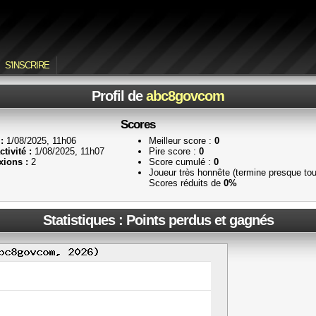
S'INSCRIRE
Profil de
abc8govcom
Scores
:
1/08/2025, 11h06
Meilleur score :
0
tivité :
1/08/2025, 11h07
Pire score :
0
ions :
2
Score cumulé :
0
Joueur très honnête (termine presque to
Scores réduits de
0%
Statistiques : Points perdus et gagnés