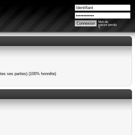
Mot de
passe perdu
?
utes ses parties) (100% honnête)