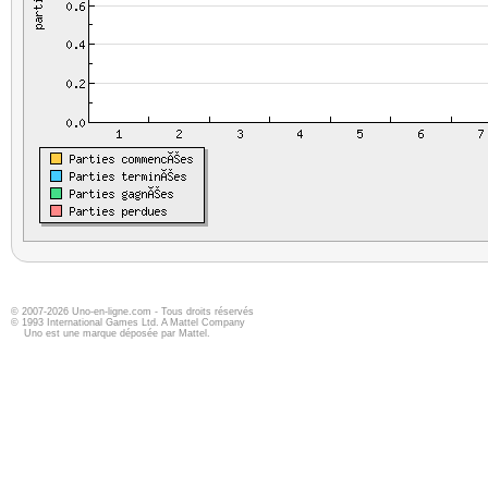
© 2007-2026 Uno-en-ligne.com - Tous droits réservés
© 1993 International Games Ltd. A Mattel Company
Uno est une marque déposée par Mattel.