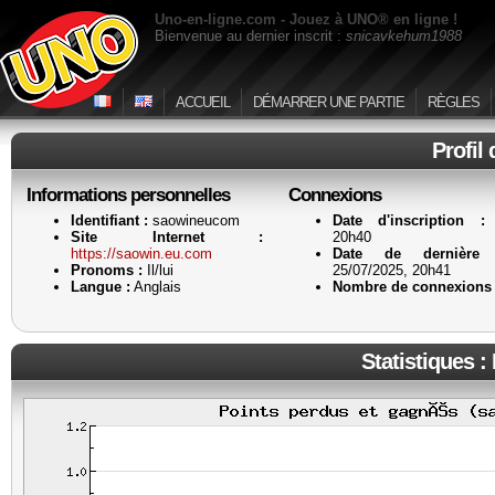
Uno-en-ligne.com - Jouez à UNO® en ligne !
Bienvenue au dernier inscrit :
snicavkehum1988
ACCUEIL
DÉMARRER UNE PARTIE
RÈGLES
Profil
Informations personnelles
Connexions
Identifiant :
saowineucom
Date d'inscription :
2
Site Internet :
20h40
https://saowin.eu.com
Date de dernière a
Pronoms :
Il/lui
25/07/2025, 20h41
Langue :
Anglais
Nombre de connexions 
Statistiques :