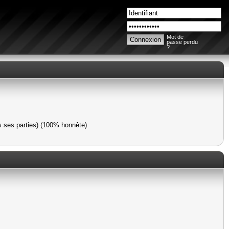
Mot de
passe perdu
?
s ses parties) (100% honnête)