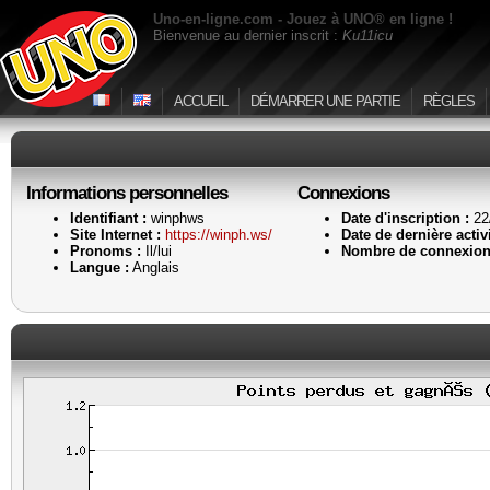
Uno-en-ligne.com - Jouez à UNO® en ligne !
Bienvenue au dernier inscrit :
Ku11icu
ACCUEIL
DÉMARRER UNE PARTIE
RÈGLES
Informations personnelles
Connexions
Identifiant :
winphws
Date d'inscription :
22
Site Internet :
https://winph.ws/
Date de dernière activi
Pronoms :
Il/lui
Nombre de connexion
Langue :
Anglais