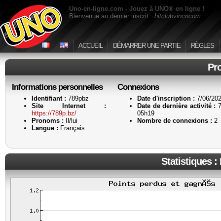
Uno-en-ligne.com - Jouez à UNO® en ligne !
Bienvenue au dernier inscrit :
hitclubvincncom
ACCUEIL
DÉMARRER UNE PARTIE
RÈGLES
Pro
Informations personnelles
Connexions
Identifiant :
789pbz
Date d'inscription :
7/06/202
Site Internet :
Date de dernière activité :
7
https://789p.bz/
05h19
Pronoms :
Il/lui
Nombre de connexions :
2
Langue :
Français
Statistiques :