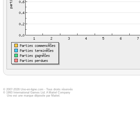
© 2007-2026 Uno-en-ligne.com - Tous droits réservés
© 1993 International Games Ltd. A Mattel Company
Uno est une marque déposée par Mattel.